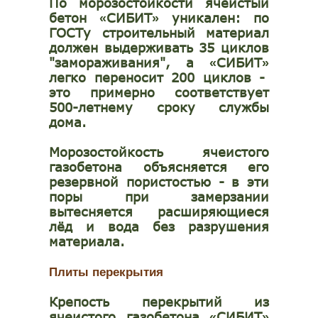
По морозостойкости ячеистый
бетон
СИБИТ
уникален: по
«
»
ГОСТу строительный материал
должен выдерживать 35 циклов
"замораживания", а
СИБИТ
«
»
легко переносит 200 циклов -
это примерно соответствует
500-летнему сроку службы
дома.
Морозостойкость ячеистого
газобетона объясняется его
резервной пористостью - в эти
поры при замерзании
вытесняется расширяющиеся
лёд и вода без разрушения
материала.
Плиты перекрытия
Крепость перекрытий из
ячеистого газобетона
СИБИТ
«
»