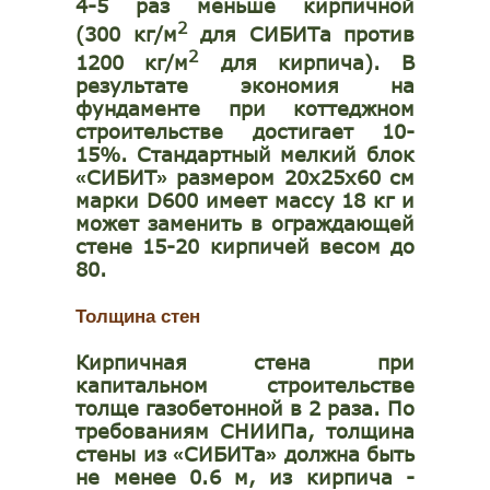
4-5 раз меньше кирпичной
2
(300 кг/м
для СИБИТа против
2
1200 кг/м
для кирпича). В
результате экономия на
фундаменте при коттеджном
строительстве достигает 10-
15%.
Стандартный мелкий блок
СИБИТ
размером 20x25x60 см
«
»
марки D600 имеет массу 18 кг и
может заменить в ограждающей
стене 15-20 кирпичей весом до
80.
Толщина стен
Кирпичная стена при
капитальном строительстве
толще газобетонной в 2 раза. По
требованиям СНИИПа, толщина
стены из
СИБИТа
должна быть
«
»
не менее 0.6
м, из кирпича -