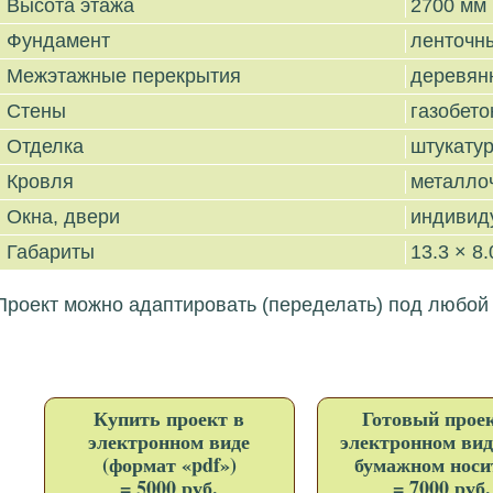
Высота этажа
2700 мм
Фундамент
ленточн
Межэтажные перекрытия
деревян
Стены
газобето
Отделка
штукату
Кровля
металло
Окна, двери
индивид
Габариты
13.3 × 8.
Проект можно адаптировать (переделать) под любой
Купить проект в
Готовый проек
электронном виде
электронном вид
(формат «pdf»)
бумажном носи
=
5000
руб.
=
7000
руб.