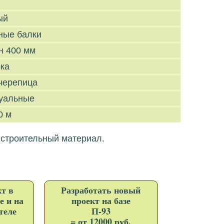
ый
ные балки
н 400 мм
рка
черепица
уальные
0 м
 строительный материал.
т в
Разработать новый
е и на
проект на базе
теле
П-93
= от 12000 руб.