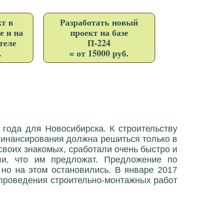
т в
Разработать новый
е и на
проект на базе
теле
П-224
.
= от 15000 руб.
 года для Новосибирска. К строительству
финансирования должна решиться только в
своих знакомых, сработали очень быстро и
али, что им предложат. Предложение по
 но на этом остановились. В январе 2017
 проведения строительно-монтажных работ