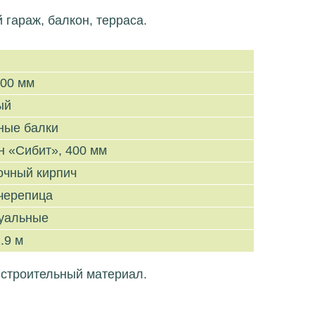
 гараж, балкон, терраса.
600 мм
ый
ные балки
н «Сибит», 400 мм
очный кирпич
черепица
уальные
.9 м
 строительный материал.