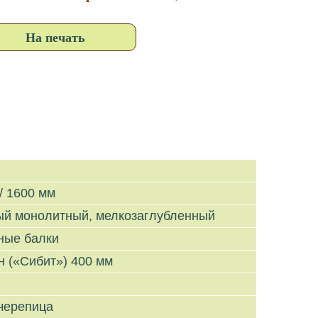
На печать
/ 1600 мм
ый монолитный, мелкозаглубленный
ные балки
н («Сибит») 400 мм
черепица