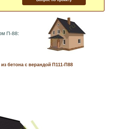
ом П-88:
из бетона с верандой П111-П88