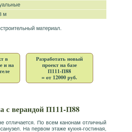
уальные
8 м
 строительный материал.
т в
Разработать новый
е и на
проект на базе
теле
П111-П88
= от 12000 руб.
а с верандой П111-П88
не отличается. По всем канонам отличный
санузел. На первом этаже кухня-гостиная,